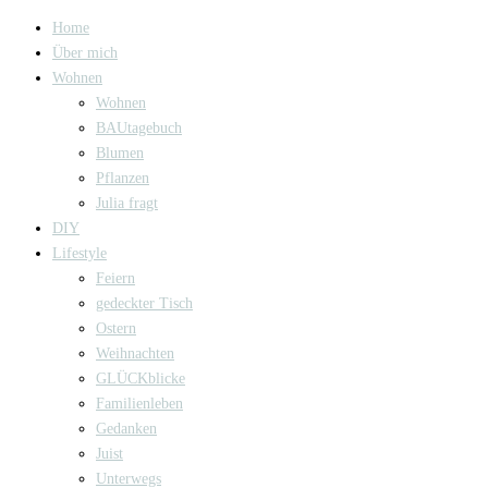
Home
Über mich
Wohnen
Wohnen
BAUtagebuch
Blumen
Pflanzen
Julia fragt
DIY
Lifestyle
Feiern
gedeckter Tisch
Ostern
Weihnachten
GLÜCKblicke
Familienleben
Gedanken
Juist
Unterwegs