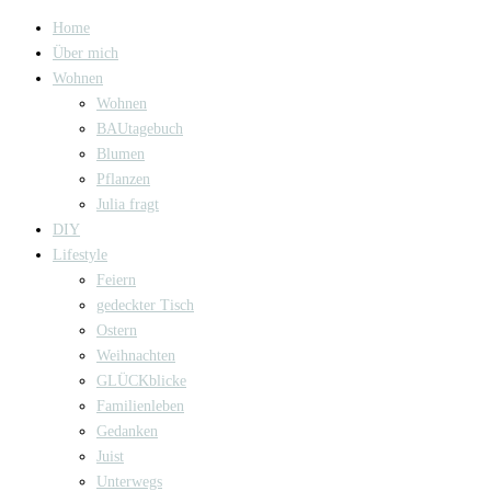
Home
Über mich
Wohnen
Wohnen
BAUtagebuch
Blumen
Pflanzen
Julia fragt
DIY
Lifestyle
Feiern
gedeckter Tisch
Ostern
Weihnachten
GLÜCKblicke
Familienleben
Gedanken
Juist
Unterwegs