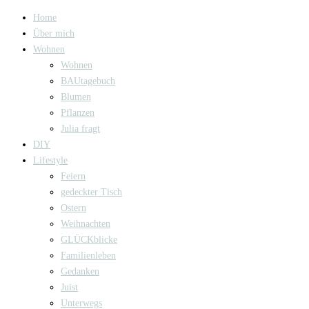
Home
Über mich
Wohnen
Wohnen
BAUtagebuch
Blumen
Pflanzen
Julia fragt
DIY
Lifestyle
Feiern
gedeckter Tisch
Ostern
Weihnachten
GLÜCKblicke
Familienleben
Gedanken
Juist
Unterwegs