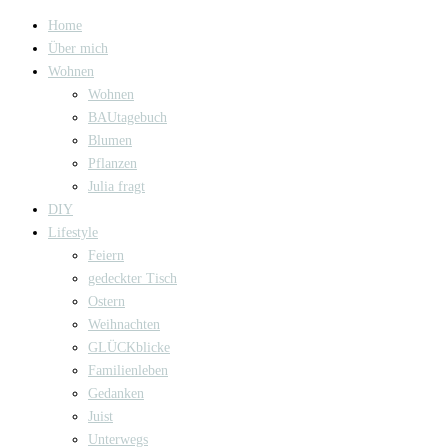
Home
Über mich
Wohnen
Wohnen
BAUtagebuch
Blumen
Pflanzen
Julia fragt
DIY
Lifestyle
Feiern
gedeckter Tisch
Ostern
Weihnachten
GLÜCKblicke
Familienleben
Gedanken
Juist
Unterwegs