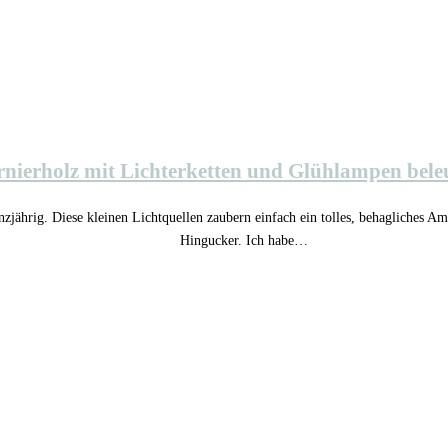
nierholz mit Lichterketten und Glühlampen bele
nzjährig. Diese kleinen Lichtquellen zaubern einfach ein tolles, behagliches A
Hingucker. Ich habe…