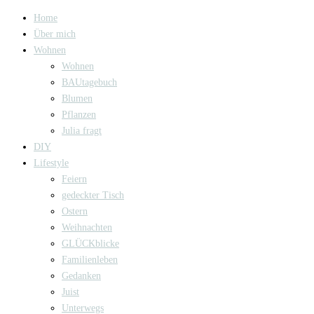
Home
Über mich
Wohnen
Wohnen
BAUtagebuch
Blumen
Pflanzen
Julia fragt
DIY
Lifestyle
Feiern
gedeckter Tisch
Ostern
Weihnachten
GLÜCKblicke
Familienleben
Gedanken
Juist
Unterwegs