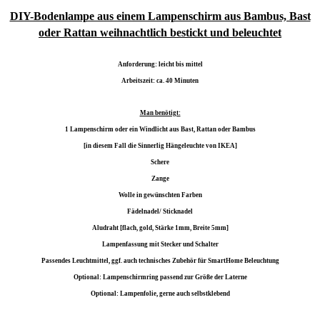
DIY-Bodenlampe aus einem Lampenschirm aus Bambus, Bast
oder Rattan weihnachtlich bestickt und beleuchtet
Anforderung: leicht bis mittel
Arbeitszeit: ca. 40 Minuten
Man benötigt:
1 Lampenschirm oder ein Windlicht aus Bast, Rattan oder Bambus
[in diesem Fall die Sinnerlig Hängeleuchte von IKEA]
Schere
Zange
Wolle in gewünschten Farben
Fädelnadel/ Sticknadel
Aludraht [flach, gold, Stärke 1mm, Breite 5mm]
Lampenfassung mit Stecker und Schalter
Passendes Leuchtmittel, ggf. auch technisches Zubehör für SmartHome Beleuchtung
Optional: Lampenschirmring passend zur Größe der Laterne
Optional: Lampenfolie, gerne auch selbstklebend