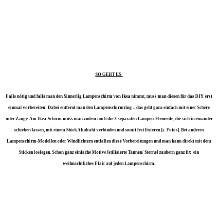
SO GEHT ES:
Falls nötig und falls man den Sinnerlig Lampenschirm von Ikea nimmt, muss man diesen für das DIY erst
einmal vorbereiten: Dabei entfernt man den Lampenschirmring – das geht ganz einfach mit einer Schere
oder Zange. Am Ikea-Schirm muss man zudem noch die 3 separaten Lampen-Elemente, die sich in einander
schieben lassen, mit einem Stück Aludraht verbinden und somit fest fixieren [s. Fotos]. Bei anderen
Lampenschirm-Modellen oder Windlichtern entfallen diese Vorbereitungen und man kann direkt mit dem
Sticken loslegen. Schon ganz einfache Motive [stilisierte Tannen/ Sterne] zaubern ganz fix ein
weihnachtliches Flair auf jeden Lampenschirm.