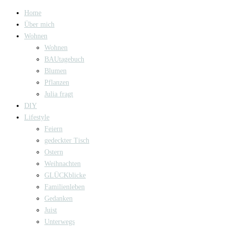
Home
Über mich
Wohnen
Wohnen
BAUtagebuch
Blumen
Pflanzen
Julia fragt
DIY
Lifestyle
Feiern
gedeckter Tisch
Ostern
Weihnachten
GLÜCKblicke
Familienleben
Gedanken
Juist
Unterwegs