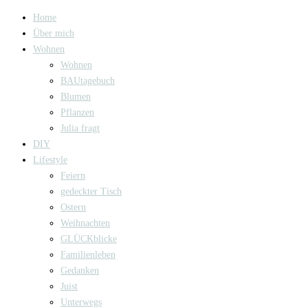
Home
Über mich
Wohnen
Wohnen
BAUtagebuch
Blumen
Pflanzen
Julia fragt
DIY
Lifestyle
Feiern
gedeckter Tisch
Ostern
Weihnachten
GLÜCKblicke
Familienleben
Gedanken
Juist
Unterwegs