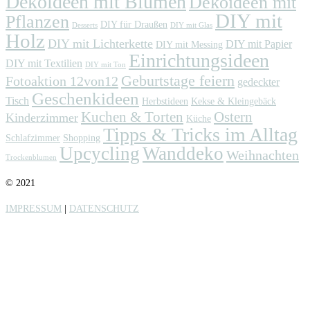
Dekoideen mit Blumen
Dekoideen mit
DIY mit
Pflanzen
DIY für Draußen
Desserts
DIY mit Glas
Holz
DIY mit Lichterkette
DIY mit Papier
DIY mit Messing
Einrichtungsideen
DIY mit Textilien
DIY mit Ton
Geburtstage feiern
Fotoaktion 12von12
gedeckter
Geschenkideen
Tisch
Herbstideen
Kekse & Kleingebäck
Kuchen & Torten
Ostern
Kinderzimmer
Küche
Tipps & Tricks im Alltag
Schlafzimmer
Shopping
Upcycling
Wanddeko
Weihnachten
Trockenblumen
© 2021
IMPRESSUM
|
DATENSCHUTZ