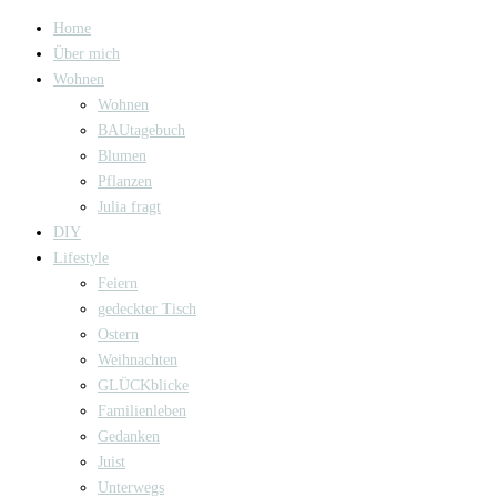
Home
Über mich
Wohnen
Wohnen
BAUtagebuch
Blumen
Pflanzen
Julia fragt
DIY
Lifestyle
Feiern
gedeckter Tisch
Ostern
Weihnachten
GLÜCKblicke
Familienleben
Gedanken
Juist
Unterwegs