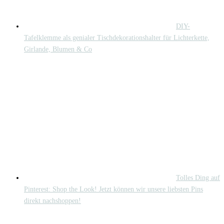
DIY-
Tafelklemme als genialer Tischdekorationshalter für Lichterkette,
Girlande, Blumen & Co
Tolles Ding auf
Pinterest: Shop the Look! Jetzt können wir unsere liebsten Pins
direkt nachshoppen!