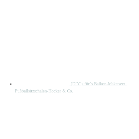
| [DIY]s für´s Balkon-Makeover |
Fußballsitzschalen-Hocker & Co.