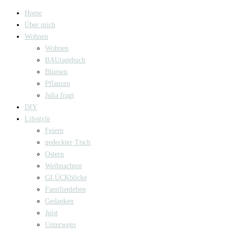
Home
Über mich
Wohnen
Wohnen
BAUtagebuch
Blumen
Pflanzen
Julia fragt
DIY
Lifestyle
Feiern
gedeckter Tisch
Ostern
Weihnachten
GLÜCKblicke
Familienleben
Gedanken
Juist
Unterwegs