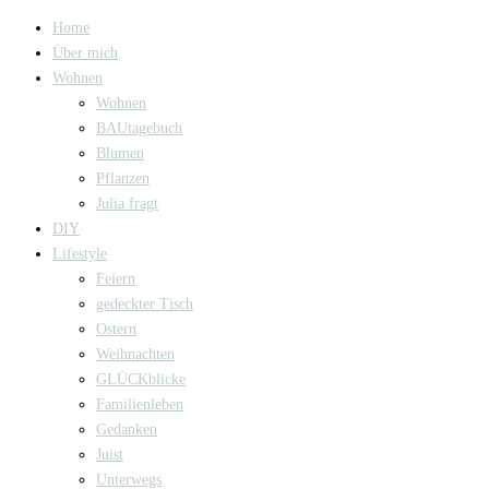
Home
Über mich
Wohnen
Wohnen
BAUtagebuch
Blumen
Pflanzen
Julia fragt
DIY
Lifestyle
Feiern
gedeckter Tisch
Ostern
Weihnachten
GLÜCKblicke
Familienleben
Gedanken
Juist
Unterwegs