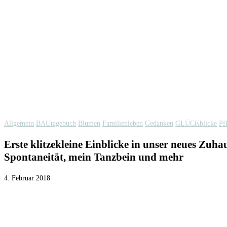
Allgemein
BAUtagebuch
Blumen
Familienleben
Gedanken
GLÜCKblicke
Pf
Erste klitzekleine Einblicke in unser neues Zuh
Spontaneität, mein Tanzbein und mehr
4. Februar 2018