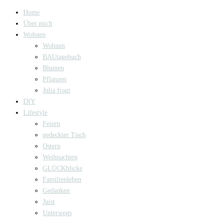
Home
Über mich
Wohnen
Wohnen
BAUtagebuch
Blumen
Pflanzen
Julia fragt
DIY
Lifestyle
Feiern
gedeckter Tisch
Ostern
Weihnachten
GLÜCKblicke
Familienleben
Gedanken
Juist
Unterwegs