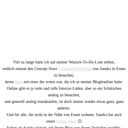
Viel zu lange hatte ich auf meiner Wunsch-To-Do-Liste stehen,
endlich einmal den Concept Store
3-ZimmerKücheBad
von Sandra in Essen
zu besuchen,
deren
Blog
mit einer der ersten war, die ich in meiner Blogleseliste hatte.
Online gibt es ja viele und tolle Interior-Läden, aber so ein Schätzchen
analog zu besuchen,
und generell analog einzukaufen, ist doch immer wieder etwas ganz, ganz
anderes.
Und für alle, die nicht in der Nähe von Essen wohnen: Sandra hat auch
einen
Online-Shop
🙂
Schon als Sandra damals auf ihrem Blog von ihrem Vorhaben erzählte,