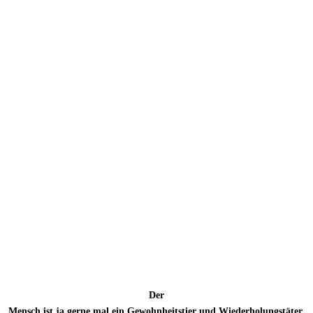
Der
Mensch ist ja gerne mal ein Gewohnheitstier und Wiederholungstäter.