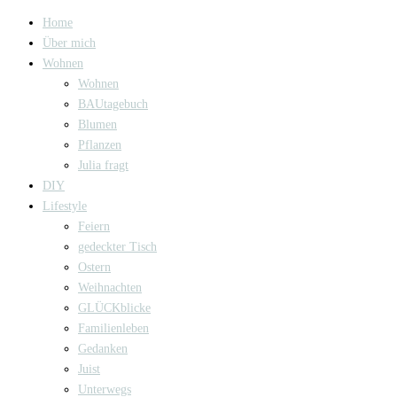
Home
Über mich
Wohnen
Wohnen
BAUtagebuch
Blumen
Pflanzen
Julia fragt
DIY
Lifestyle
Feiern
gedeckter Tisch
Ostern
Weihnachten
GLÜCKblicke
Familienleben
Gedanken
Juist
Unterwegs