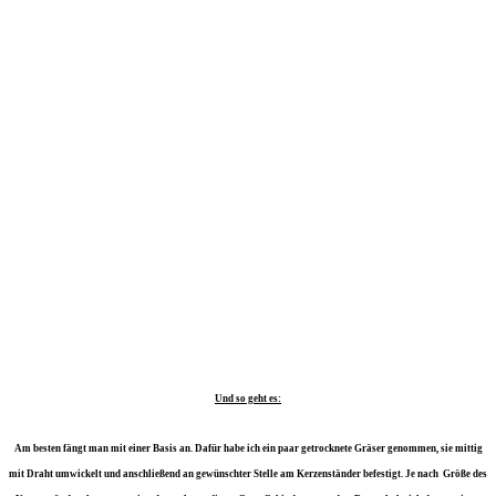
Und so geht es:
Am besten fängt man mit einer Basis an. Dafür habe ich ein paar getrocknete Gräser genommen, sie mittig
mit Draht umwickelt und anschließend an gewünschter Stelle am Kerzenständer befestigt. Je nach Größe des